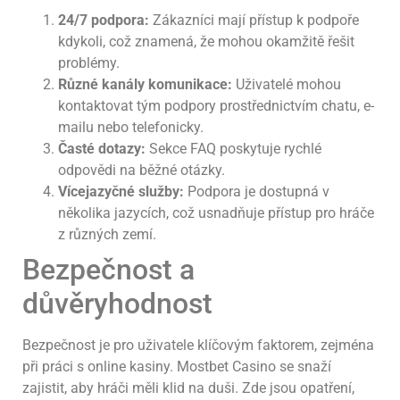
24/7 podpora:
Zákazníci mají přístup k podpoře
kdykoli, což znamená, že mohou okamžitě řešit
problémy.
Různé kanály komunikace:
Uživatelé mohou
kontaktovat tým podpory prostřednictvím chatu, e-
mailu nebo telefonicky.
Časté dotazy:
Sekce FAQ poskytuje rychlé
odpovědi na běžné otázky.
Vícejazyčné služby:
Podpora je dostupná v
několika jazycích, což usnadňuje přístup pro hráče
z různých zemí.
Bezpečnost a
důvěryhodnost
Bezpečnost je pro uživatele klíčovým faktorem, zejména
při práci s online kasiny. Mostbet Casino se snaží
zajistit, aby hráči měli klid na duši. Zde jsou opatření,