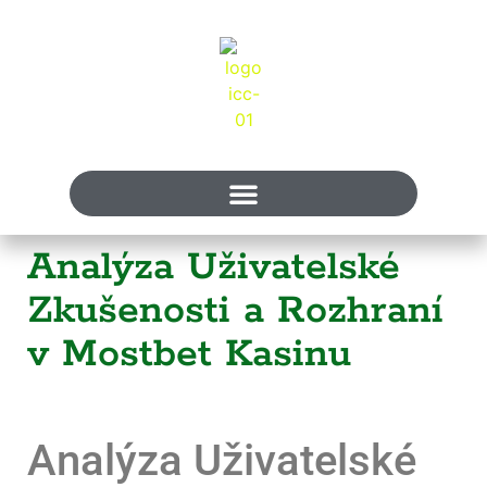
Analýza Uživatelské
Zkušenosti a Rozhraní
v Mostbet Kasinu
Analýza Uživatelské