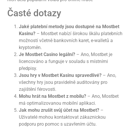
Časté dotazy
Jaké platební metody jsou dostupné na Mostbet
Kasinu?
– Mostbet nabízí širokou škálu platebních
možností včetně bankovních karet, e-walletů a
kryptoměn.
Je Mostbet Casino legální?
– Ano, Mostbet je
licencováno a funguje v souladu s místními
předpisy.
Jsou hry v Mostbet Kasinu spravedlivé?
– Ano,
všechny hry jsou pravidelně auditovány pro
zajištění férovosti.
Mohu hrát na Mostbet z mobilu?
– Ano, Mostbet
má optimalizovanou mobilní aplikaci.
Jak mohu zrušit svůj účet na Mostbet?
–
Uživatelé mohou kontaktovat zákaznickou
podporu pro pomoc s uzavřením účtu.