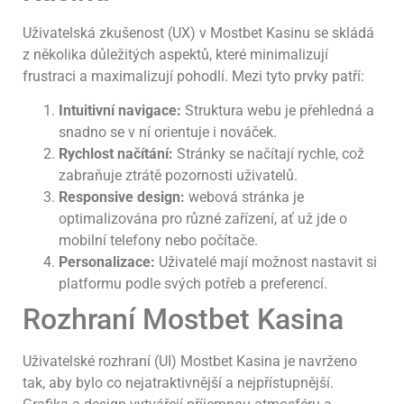
Uživatelská zkušenost (UX) v Mostbet Kasinu se skládá
z několika důležitých aspektů, které minimalizují
frustraci a maximalizují pohodlí. Mezi tyto prvky patří:
Intuitivní navigace:
Struktura webu je přehledná a
snadno se v ní orientuje i nováček.
Rychlost načítání:
Stránky se načítají rychle, což
zabraňuje ztrátě pozornosti uživatelů.
Responsive design:
webová stránka je
optimalizována pro různé zařízení, ať už jde o
mobilní telefony nebo počítače.
Personalizace:
Uživatelé mají možnost nastavit si
platformu podle svých potřeb a preferencí.
Rozhraní Mostbet Kasina
Uživatelské rozhraní (UI) Mostbet Kasina je navrženo
tak, aby bylo co nejatraktivnější a nejpřístupnější.