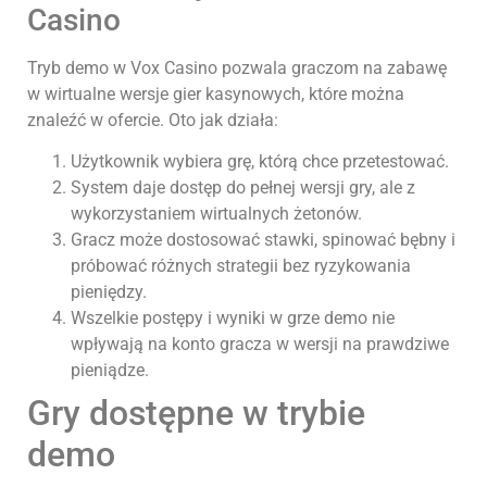
Casino
Tryb demo w Vox Casino pozwala graczom na zabawę
w wirtualne wersje gier kasynowych, które można
znaleźć w ofercie. Oto jak działa:
Użytkownik wybiera grę, którą chce przetestować.
System daje dostęp do pełnej wersji gry, ale z
wykorzystaniem wirtualnych żetonów.
Gracz może dostosować stawki, spinować bębny i
próbować różnych strategii bez ryzykowania
pieniędzy.
Wszelkie postępy i wyniki w grze demo nie
wpływają na konto gracza w wersji na prawdziwe
pieniądze.
Gry dostępne w trybie
demo