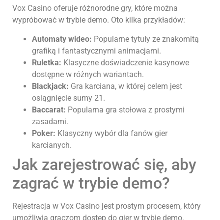
Vox Casino oferuje różnorodne gry, które można
wypróbować w trybie demo. Oto kilka przykładów:
Automaty wideo:
Popularne tytuły ze znakomitą
grafiką i fantastycznymi animacjami.
Ruletka:
Klasyczne doświadczenie kasynowe
dostępne w różnych wariantach.
Blackjack:
Gra karciana, w której celem jest
osiągnięcie sumy 21.
Baccarat:
Popularna gra stołowa z prostymi
zasadami.
Poker:
Klasyczny wybór dla fanów gier
karcianych.
Jak zarejestrować się, aby
zagrać w trybie demo?
Rejestracja w Vox Casino jest prostym procesem, który
umożliwia graczom dostęp do gier w trybie demo.