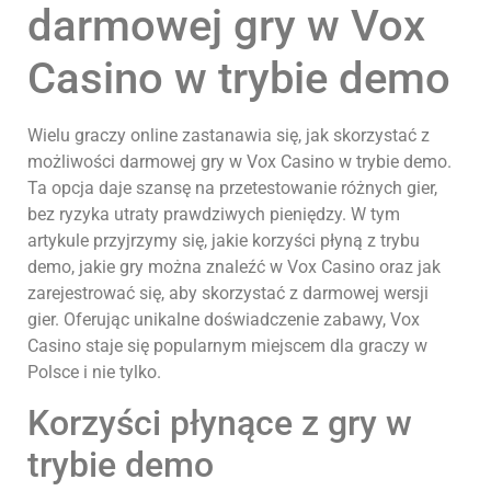
darmowej gry w Vox
Casino w trybie demo
Wielu graczy online zastanawia się, jak skorzystać z
możliwości darmowej gry w Vox Casino w trybie demo.
Ta opcja daje szansę na przetestowanie różnych gier,
bez ryzyka utraty prawdziwych pieniędzy. W tym
artykule przyjrzymy się, jakie korzyści płyną z trybu
demo, jakie gry można znaleźć w Vox Casino oraz jak
zarejestrować się, aby skorzystać z darmowej wersji
gier. Oferując unikalne doświadczenie zabawy, Vox
Casino staje się popularnym miejscem dla graczy w
Polsce i nie tylko.
Korzyści płynące z gry w
trybie demo