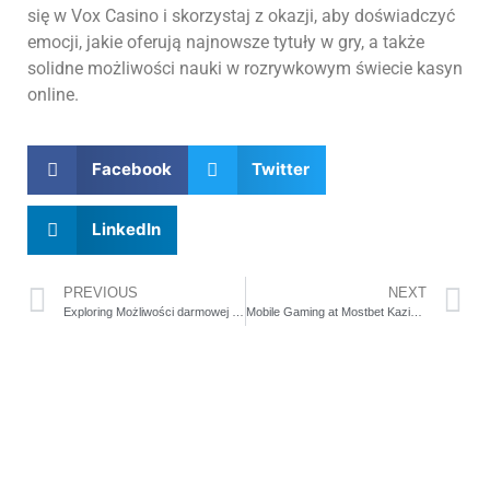
się w Vox Casino i skorzystaj z okazji, aby doświadczyć
emocji, jakie oferują najnowsze tytuły w gry, a także
solidne możliwości nauki w rozrywkowym świecie kasyn
online.
Facebook
Twitter
LinkedIn
PREVIOUS
NEXT
Exploring Możliwości darmowej gry w Vox Casino w trybie demo
Mobile Gaming at Mostbet Kazino: Bir Oyunçunun Görüşü