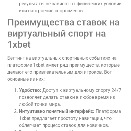
результаты не зависят от физических условий
или настроения спортсменов.
Преимущества ставок на
виртуальный спорт на
1xbet
Беттинг на виртуальных спортивных событиях на
платформе 1xbet имеет ряд преимуществ, которые
делают его привлекательным для игроков. Вот
основные из них:
Удобство:
Доступ к виртуальному спорту 24/7
позволяет делать ставки в любое время из
любой точки мира.
Интуитивно понятный интерфейс:
Платформа
1xbet предлагает простоту навигации, что
облегчает процесс ставок для новичков.