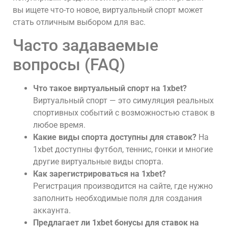
вы ищете что-то новое, виртуальный спорт может
стать отличным выбором для вас.
Часто задаваемые
вопросы (FAQ)
Что такое виртуальный спорт на 1xbet?
Виртуальный спорт — это симуляция реальных
спортивных событий с возможностью ставок в
любое время.
Какие виды спорта доступны для ставок?
На
1xbet доступны футбол, теннис, гонки и многие
другие виртуальные виды спорта.
Как зарегистрироваться на 1xbet?
Регистрация производится на сайте, где нужно
заполнить необходимые поля для создания
аккаунта.
Предлагает ли 1xbet бонусы для ставок на