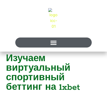
Изучаем
виртуальный
спортивный
беттинг на 1xbet