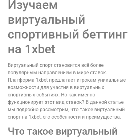
Изучаем
виртуальный
спортивный беттинг
на 1xbet
Виртуальный спорт становится всё более
популярным направлением в мире ставок.
Платформа 1xbet предлагает игрокам уникальные
возможности для участия в виртуальных
спортивных событиях. Но как именно
функционирует этот вид ставок? В данной статье
мы подробно рассмотрим, что такое виртуальный
спорт на 1xbet, его особенности и преимущества.
Что такое виртуальный