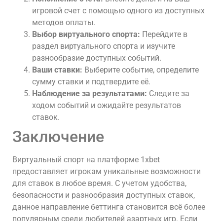
игровой счет с помощью одного из доступных
методов оплаты.
Выбор виртуального спорта:
Перейдите в
раздел виртуального спорта и изучите
разнообразие доступных событий.
Ваши ставки:
Выберите событие, определите
сумму ставки и подтвердите её.
Наблюдение за результатами:
Следите за
ходом событий и ожидайте результатов
ставок.
Заключение
Виртуальный спорт на платформе 1xbet
предоставляет игрокам уникальные возможности
для ставок в любое время. С учетом удобства,
безопасности и разнообразия доступных ставок,
данное направление беттинга становится всё более
популярным среди любителей азартных игр. Если