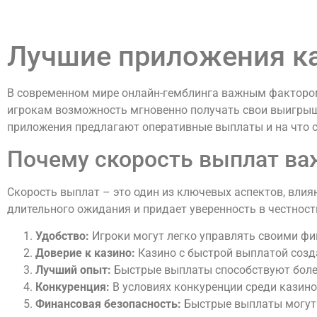
Лучшие приложения к
В современном мире онлайн-гемблинга важным фактором
игрокам возможность мгновенно получать свои выигрыши
приложения предлагают оперативные выплаты и на что с
Почему скорость выплат ва
Скорость выплат – это один из ключевых аспектов, влия
длительного ожидания и придает уверенность в честност
Удобство:
Игроки могут легко управлять своими фи
Доверие к казино:
Казино с быстрой выплатой созда
Лучший опыт:
Быстрые выплаты способствуют более
Конкуренция:
В условиях конкуренции среди казин
Финансовая безопасность:
Быстрые выплаты могут 