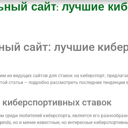
ьный сайт: лучшие ки
ный сайт: лучшие кибе
ним из ведущих сайтов для ставок на киберспорт, предла
ой статьи – подробно рассмотреть последние тенденции в
 киберспортивных ставок
ым среди любителей киберспорта, является его разнообра
egends, но и менее известные, но интересные киберспортивн