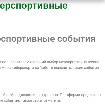
берспортивные
рспортивные события
гая пользователям широкий выбор мероприятий, высокие
 мира киберспорта на 1хбет и выяснить, какие события
зный выбор дисциплин и турниров. Платформа предлагает
ые события. Также стоит отметить: