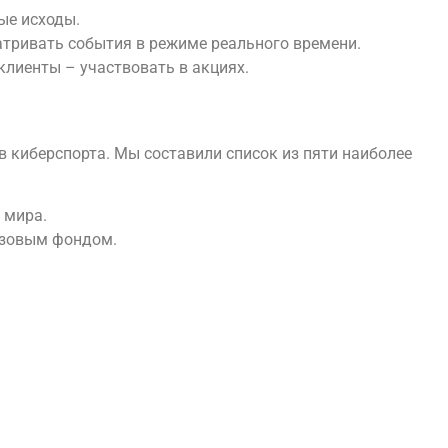
ые исходы.
атривать события в режиме реального времени.
клиенты – участвовать в акциях.
 киберспорта. Мы составили список из пяти наиболее
 мира.
изовым фондом.