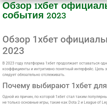
Обзор 1хбет официал
события 2023
Обзор 1хбет официаль
2023
В 2023 году платформа 1хбет продолжает оставаться од
коэффициенты и интуитивно понятный интерфейс. Цель эт
следует обязательно отслеживать.
Почему выбирают 1хбет для
Одной из причин, по которой 1хбет стал таким популярн
не только основные игры, такие как Dota 2 и League of L