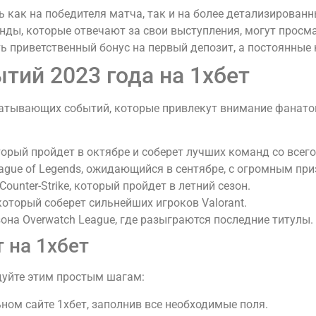
 как на победителя матча, так и на более детализированн
ды, которые отвечают за свои выступления, могут просм
 приветственный бонус на первый депозит, а постоянные 
тий 2023 года на 1хбет
ватывающих событий, которые привлекут внимание фанатов
торый пройдет в октябре и соберет лучших команд со всего
gue of Legends, ожидающийся в сентябре, с огромным пр
ounter-Strike, который пройдет в летний сезон.
оторый соберет сильнейших игроков Valorant.
она Overwatch League, где разыграются последние титулы.
 на 1хбет
едуйте этим простым шагам:
ном сайте 1хбет, заполнив все необходимые поля.