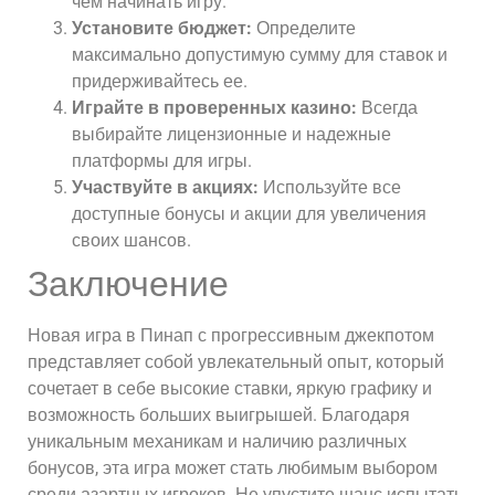
чем начинать игру.
Установите бюджет:
Определите
максимально допустимую сумму для ставок и
придерживайтесь ее.
Играйте в проверенных казино:
Всегда
выбирайте лицензионные и надежные
платформы для игры.
Участвуйте в акциях:
Используйте все
доступные бонусы и акции для увеличения
своих шансов.
Заключение
Новая игра в Пинап с прогрессивным джекпотом
представляет собой увлекательный опыт, который
сочетает в себе высокие ставки, яркую графику и
возможность больших выигрышей. Благодаря
уникальным механикам и наличию различных
бонусов, эта игра может стать любимым выбором
среди азартных игроков. Не упустите шанс испытать