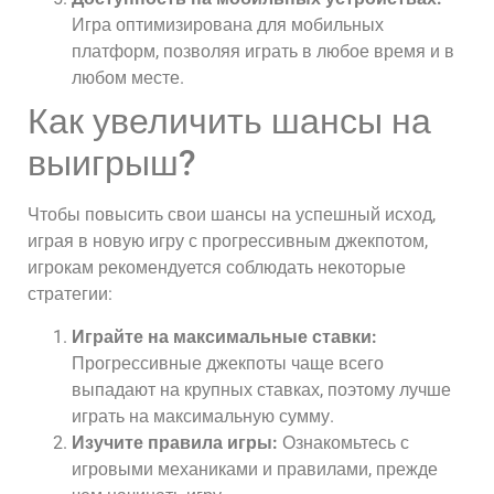
Игра оптимизирована для мобильных
платформ, позволяя играть в любое время и в
любом месте.
Как увеличить шансы на
выигрыш?
Чтобы повысить свои шансы на успешный исход,
играя в новую игру с прогрессивным джекпотом,
игрокам рекомендуется соблюдать некоторые
стратегии:
Играйте на максимальные ставки:
Прогрессивные джекпоты чаще всего
выпадают на крупных ставках, поэтому лучше
играть на максимальную сумму.
Изучите правила игры:
Ознакомьтесь с
игровыми механиками и правилами, прежде