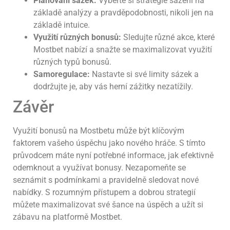
Plánování sázek:
Vyberte si strategie sázení na
základě analýzy a pravděpodobnosti, nikoli jen na
základě intuice.
Využití různých bonusů:
Sledujte různé akce, které
Mostbet nabízí a snažte se maximalizovat využití
různých typů bonusů.
Samoregulace:
Nastavte si své limity sázek a
dodržujte je, aby vás herní zážitky nezatížily.
Závěr
Využití bonusů na Mostbetu může být klíčovým
faktorem vašeho úspěchu jako nového hráče. S tímto
průvodcem máte nyní potřebné informace, jak efektivně
odemknout a využívat bonusy. Nezapomeňte se
seznámit s podmínkami a pravidelně sledovat nové
nabídky. S rozumným přístupem a dobrou strategií
můžete maximalizovat své šance na úspěch a užít si
zábavu na platformě Mostbet.