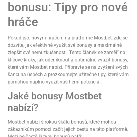
bonusu: Tipy pro nové
hráče
Pokud jste novým hráčem na platformě Mostbet, zde se
dozvíte, jak efektivně využít své bonusy a maximálně
zlepšit své herní zkušenosti. Tento článek se zaměří na
klíčové kroky, jak odemknout a optimálně využít bonusy,
které vám Mostbet nabízí. Připravte se na zvýšení svých
šancí na úspěch a prozkoumejte užitečné tipy, které vám
pomohou naplno využít váš herní potenciál.
Jaké bonusy Mostbet
nabízí?
Mostbet nabízí širokou škálu bonusů, které mohou
zákazníkům pomoci začít jejich cestu na této platformě.
Mezi nejčastější typy bonusů patří: