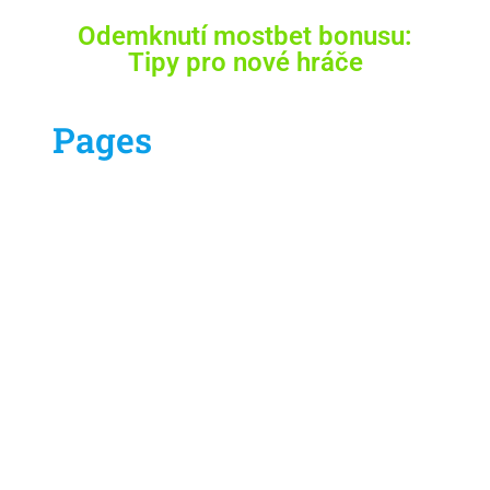
Odemknutí mostbet bonusu:
Tipy pro nové hráče
Pages
Our Services
Contract Us
Blog
About
Home
Sample Page