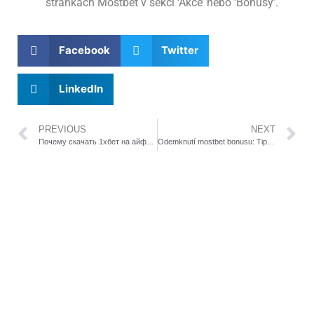
stránkách Mostbet v sekci ‘Akce’ nebo ‘Bonusy’.
Facebook
Twitter
LinkedIn
PREVIOUS
NEXT
Почему скачать 1хбет на айфон стоит каждому беттеру?
Odemknutí mostbet bonusu: Tipy pro nové hráče