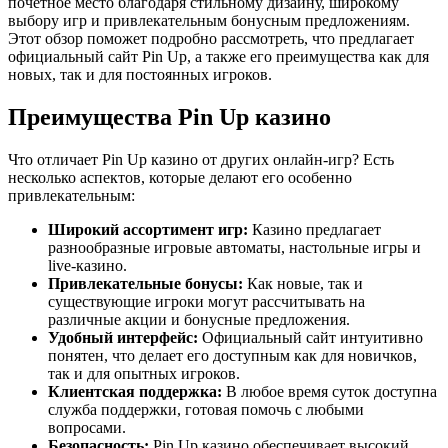
почетное место благодаря стильному дизайну, широкому
выбору игр и привлекательным бонусным предложениям.
Этот обзор поможет подробно рассмотреть, что предлагает
официальный сайт Pin Up, а также его преимущества как для
новых, так и для постоянных игроков.
Преимущества Pin Up казино
Что отличает Pin Up казино от других онлайн-игр? Есть
несколько аспектов, которые делают его особенно
привлекательным:
Широкий ассортимент игр:
Казино предлагает
разнообразные игровые автоматы, настольные игры и
live-казино.
Привлекательные бонусы:
Как новые, так и
существующие игроки могут рассчитывать на
различные акции и бонусные предложения.
Удобный интерфейс:
Официальный сайт интуитивно
понятен, что делает его доступным как для новичков,
так и для опытных игроков.
Клиентская поддержка:
В любое время суток доступна
служба поддержки, готовая помочь с любыми
вопросами.
Безопасность:
Pin Up казино обеспечивает высокий