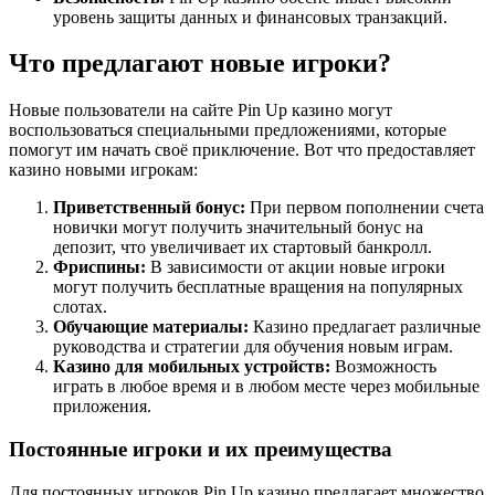
уровень защиты данных и финансовых транзакций.
Что предлагают новые игроки?
Новые пользователи на сайте Pin Up казино могут
воспользоваться специальными предложениями, которые
помогут им начать своё приключение. Вот что предоставляет
казино новыми игрокам:
Приветственный бонус:
При первом пополнении счета
новички могут получить значительный бонус на
депозит, что увеличивает их стартовый банкролл.
Фриспины:
В зависимости от акции новые игроки
могут получить бесплатные вращения на популярных
слотах.
Обучающие материалы:
Казино предлагает различные
руководства и стратегии для обучения новым играм.
Казино для мобильных устройств:
Возможность
играть в любое время и в любом месте через мобильные
приложения.
Постоянные игроки и их преимущества
Для постоянных игроков Pin Up казино предлагает множество