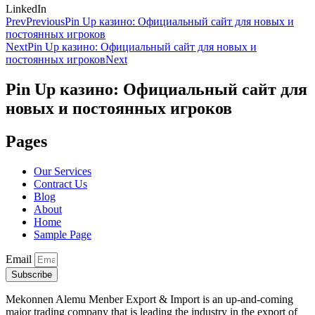
LinkedIn
Prev
Previous
Pin Up казино: Официальный сайт для новых и
постоянных игроков
Next
Pin Up казино: Официальный сайт для новых и
постоянных игроков
Next
Pin Up казино: Официальный сайт для
новых и постоянных игроков
Pages
Our Services
Contract Us
Blog
About
Home
Sample Page
Email
Subscribe
Mekonnen Alemu Menber Export & Import is an up-and-coming
major trading company that is leading the industry in the export of