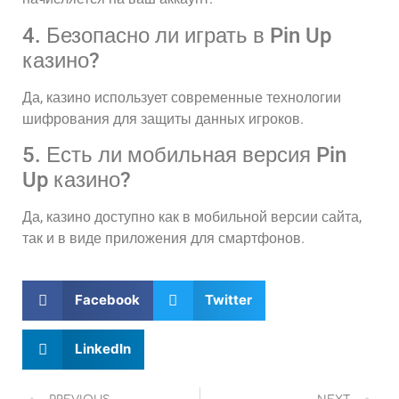
4. Безопасно ли играть в Pin Up
казино?
Да, казино использует современные технологии
шифрования для защиты данных игроков.
5. Есть ли мобильная версия Pin
Up казино?
Да, казино доступно как в мобильной версии сайта,
так и в виде приложения для смартфонов.
Facebook
Twitter
LinkedIn