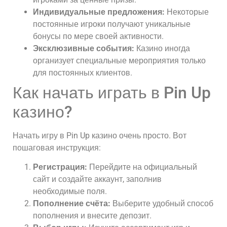
Индивидуальные предложения:
Некоторые
постоянные игроки получают уникальные
бонусы по мере своей активности.
Эксклюзивные события:
Казино иногда
организует специальные мероприятия только
для постоянных клиентов.
Как начать играть в Pin Up
казино?
Начать игру в Pin Up казино очень просто. Вот
пошаговая инструкция:
Регистрация:
Перейдите на официальный
сайт и создайте аккаунт, заполнив
необходимые поля.
Пополнение счёта:
Выберите удобный способ
пополнения и внесите депозит.