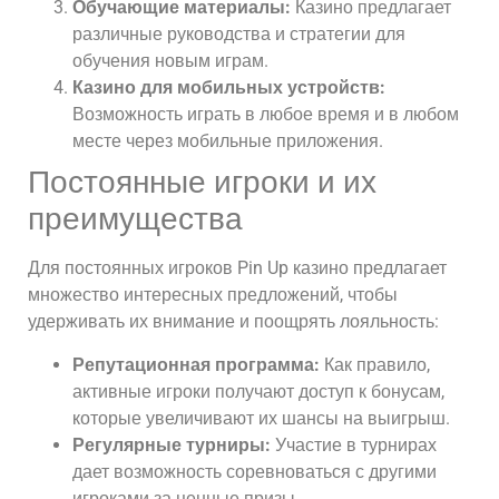
Обучающие материалы:
Казино предлагает
различные руководства и стратегии для
обучения новым играм.
Казино для мобильных устройств:
Возможность играть в любое время и в любом
месте через мобильные приложения.
Постоянные игроки и их
преимущества
Для постоянных игроков Pin Up казино предлагает
множество интересных предложений, чтобы
удерживать их внимание и поощрять лояльность:
Репутационная программа:
Как правило,
активные игроки получают доступ к бонусам,
которые увеличивают их шансы на выигрыш.
Регулярные турниры:
Участие в турнирах
дает возможность соревноваться с другими
игроками за ценные призы.