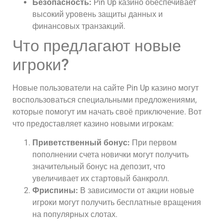
Безопасность:
Pin Up казино обеспечивает
высокий уровень защиты данных и
финансовых транзакций.
Что предлагают новые
игроки?
Новые пользователи на сайте Pin Up казино могут
воспользоваться специальными предложениями,
которые помогут им начать своё приключение. Вот
что предоставляет казино новыми игрокам:
Приветственный бонус:
При первом
пополнении счета новички могут получить
значительный бонус на депозит, что
увеличивает их стартовый банкролл.
Фриспины:
В зависимости от акции новые
игроки могут получить бесплатные вращения
на популярных слотах.