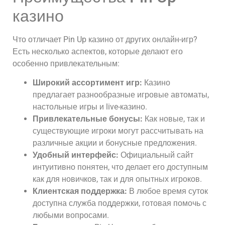
казино
Что отличает Pin Up казино от других онлайн-игр?
Есть несколько аспектов, которые делают его
особенно привлекательным:
Широкий ассортимент игр:
Казино
предлагает разнообразные игровые автоматы,
настольные игры и live-казино.
Привлекательные бонусы:
Как новые, так и
существующие игроки могут рассчитывать на
различные акции и бонусные предложения.
Удобный интерфейс:
Официальный сайт
интуитивно понятен, что делает его доступным
как для новичков, так и для опытных игроков.
Клиентская поддержка:
В любое время суток
доступна служба поддержки, готовая помочь с
любыми вопросами.