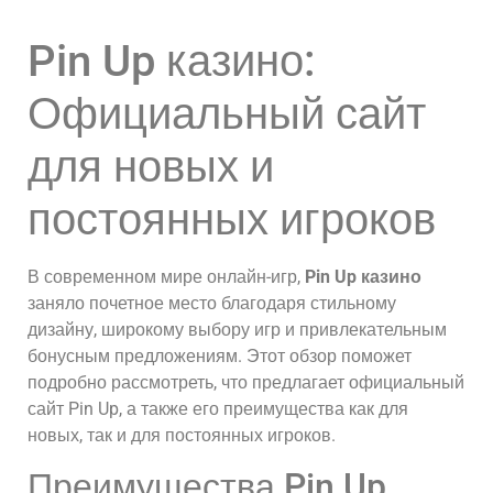
Pin Up казино:
Официальный сайт
для новых и
постоянных игроков
В современном мире онлайн-игр,
Pin Up казино
заняло почетное место благодаря стильному
дизайну, широкому выбору игр и привлекательным
бонусным предложениям. Этот обзор поможет
подробно рассмотреть, что предлагает официальный
сайт Pin Up, а также его преимущества как для
новых, так и для постоянных игроков.
Преимущества Pin Up