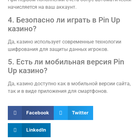
начисляется на ваш аккаунт.
4. Безопасно ли играть в Pin Up
казино?
Да, казино использует современные технологии
шифрования для защиты данных игроков.
5. Есть ли мобильная версия Pin
Up казино?
Да, казино доступно как в мобильной версии сайта,
так и в виде приложения для смартфонов.
Facebook
Twitter
LinkedIn