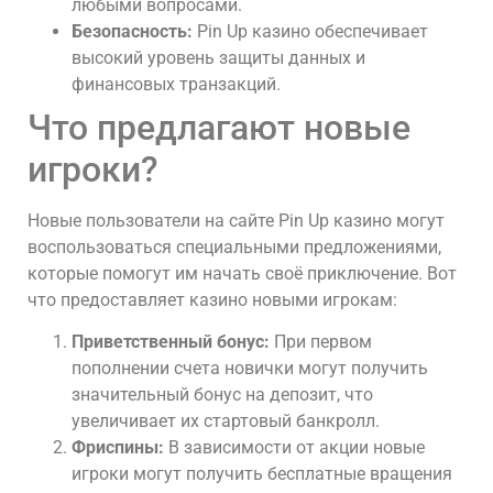
любыми вопросами.
Безопасность:
Pin Up казино обеспечивает
высокий уровень защиты данных и
финансовых транзакций.
Что предлагают новые
игроки?
Новые пользователи на сайте Pin Up казино могут
воспользоваться специальными предложениями,
которые помогут им начать своё приключение. Вот
что предоставляет казино новыми игрокам:
Приветственный бонус:
При первом
пополнении счета новички могут получить
значительный бонус на депозит, что
увеличивает их стартовый банкролл.
Фриспины:
В зависимости от акции новые
игроки могут получить бесплатные вращения