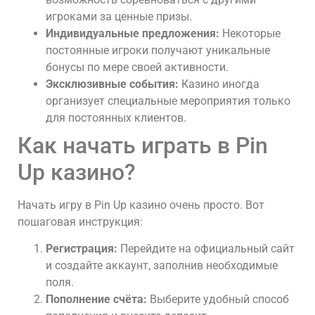
игроками за ценные призы.
Индивидуальные предложения:
Некоторые
постоянные игроки получают уникальные
бонусы по мере своей активности.
Эксклюзивные события:
Казино иногда
организует специальные мероприятия только
для постоянных клиентов.
Как начать играть в Pin
Up казино?
Начать игру в Pin Up казино очень просто. Вот
пошаговая инструкция:
Регистрация:
Перейдите на официальный сайт
и создайте аккаунт, заполнив необходимые
поля.
Пополнение счёта:
Выберите удобный способ