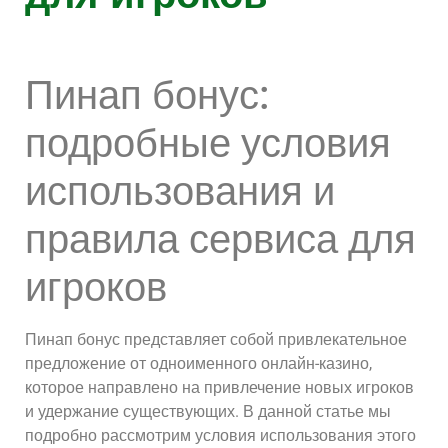
Пинап бонус:
подробные условия
использования и
правила сервиса для
игроков
Пинап бонус представляет собой привлекательное
предложение от одноименного онлайн-казино,
которое направлено на привлечение новых игроков
и удержание существующих. В данной статье мы
подробно рассмотрим условия использования этого