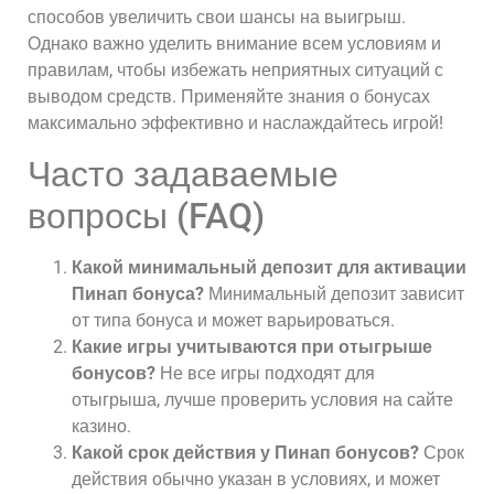
способов увеличить свои шансы на выигрыш.
Однако важно уделить внимание всем условиям и
правилам, чтобы избежать неприятных ситуаций с
выводом средств. Применяйте знания о бонусах
максимально эффективно и наслаждайтесь игрой!
Часто задаваемые
вопросы (FAQ)
Какой минимальный депозит для активации
Пинап бонуса?
Минимальный депозит зависит
от типа бонуса и может варьироваться.
Какие игры учитываются при отыгрыше
бонусов?
Не все игры подходят для
отыгрыша, лучше проверить условия на сайте
казино.
Какой срок действия у Пинап бонусов?
Срок
действия обычно указан в условиях, и может