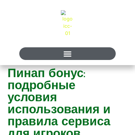
Пинап бонус:
подробные
условия
использования и
правила сервиса
для игроков