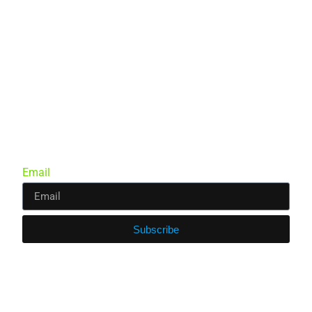
Email
Subscribe