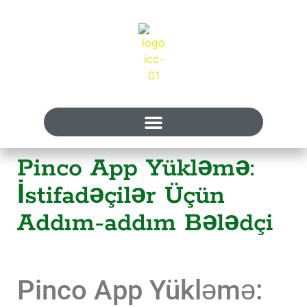
Pinco App Yükləmə:
İstifadəçilər Üçün
Addım-addım Bələdçi
Pinco App Yükləmə: