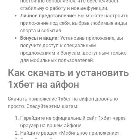
постоянно обновляется, что обеспечивает
стабильную работу и новые функции.
Личное представление:
Вы можете настроить
приложение под себя, выбрав любимые виды
спорта и события.
Бонусы и акции:
Установив приложение, вы
получите доступ к специальным
предложениям и бонусам, доступным только
для мобильных пользователей.
Как скачать и установить
1хбет на айфон
Скачать приложение 1хбет на айфон довольно
просто. Следуйте этим шагам:
Перейдите на официальный сайт 1хбет через
браузер на вашем айфоне.
Найдите раздел «Мобильное приложение».