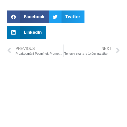
Facebook
Twitter
LinkedIn
PREVIOUS
NEXT
Prozkoumání Podmínek Promoakcí 50 Bezplatných Toček od Mostbet
Почему скачать 1хбет на айфон стоит каждому беттеру?