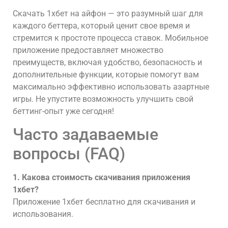
Скачать 1хбет на айфон — это разумный шаг для
каждого беттера, который ценит свое время и
стремится к простоте процесса ставок. Мобильное
приложение предоставляет множество
преимуществ, включая удобство, безопасность и
дополнительные функции, которые помогут вам
максимально эффективно использовать азартные
игры. Не упустите возможность улучшить свой
беттинг-опыт уже сегодня!
Часто задаваемые
вопросы (FAQ)
1. Какова стоимость скачивания приложения
1хбет?
Приложение 1хбет бесплатно для скачивания и
использования.