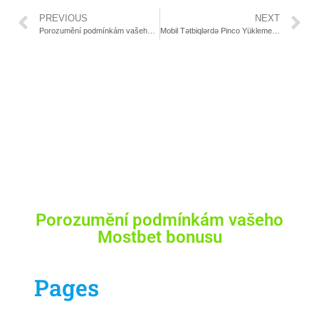
PREVIOUS
NEXT
Porozumění podmínkám vašeho Mostbet bonusu
Mobil Tətbiqlərdə Pinco Yüklemeye Addım-addım Bələdçi
Porozumění podmínkám vašeho
Mostbet bonusu
Pages