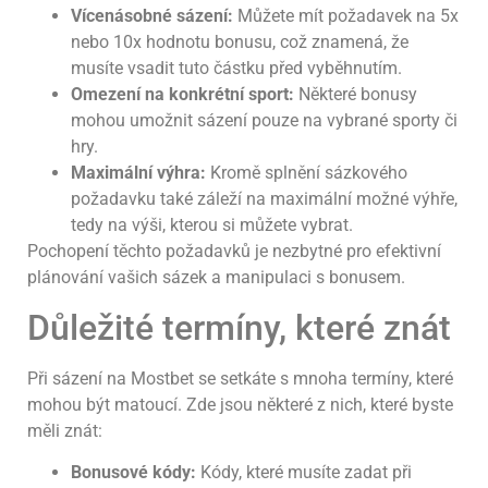
Vícenásobné sázení:
Můžete mít požadavek na 5x
nebo 10x hodnotu bonusu, což znamená, že
musíte vsadit tuto částku před vyběhnutím.
Omezení na konkrétní sport:
Některé bonusy
mohou umožnit sázení pouze na vybrané sporty či
hry.
Maximální výhra:
Kromě splnění sázkového
požadavku také záleží na maximální možné výhře,
tedy na výši, kterou si můžete vybrat.
Pochopení těchto požadavků je nezbytné pro efektivní
plánování vašich sázek a manipulaci s bonusem.
Důležité termíny, které znát
Při sázení na Mostbet se setkáte s mnoha termíny, které
mohou být matoucí. Zde jsou některé z nich, které byste
měli znát:
Bonusové kódy:
Kódy, které musíte zadat při