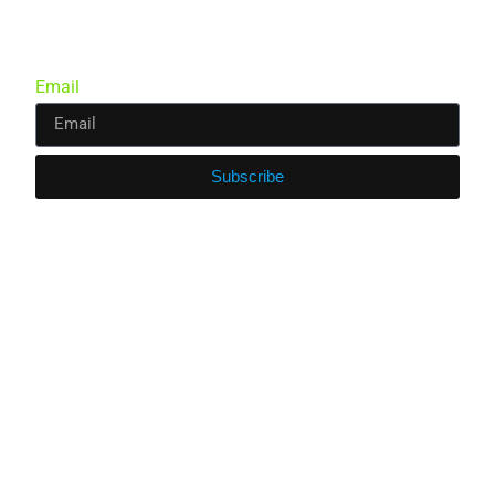
Email
Subscribe