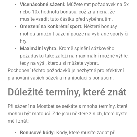
Vícenásobné sázení:
Můžete mít požadavek na 5x
nebo 10x hodnotu bonusu, což znamená, že
musíte vsadit tuto částku před vyběhnutím.
Omezení na konkrétní sport:
Některé bonusy
mohou umožnit sázení pouze na vybrané sporty či
hry.
Maximální výhra:
Kromě splnění sázkového
požadavku také záleží na maximální možné výhře,
tedy na výši, kterou si můžete vybrat.
Pochopení těchto požadavků je nezbytné pro efektivní
plánování vašich sázek a manipulaci s bonusem.
Důležité termíny, které znát
Při sázení na Mostbet se setkáte s mnoha termíny, které
mohou být matoucí. Zde jsou některé z nich, které byste
měli znát:
Bonusové kódy:
Kódy, které musíte zadat při