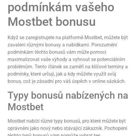
podmínkám vašeho
Mostbet bonusu
Když se zaregistrujete na platformě Mostbet, můžete být
zavaleni různými bonusy a nabídkami. Porozumění
podmínkám těchto bonusů vám může pomoci
maximalizovat vaše výhody a vyhnout se potenciálním
problémům. Tento článek se zaměří na klíčové termíny a
podmínky, které určují, jak a kdy můžete využít svůj
bonus, což je zásadní pro váš úspěch v online sázkách.
Typy bonusů nabízených na
Mostbet
Mostbet nabízí různé typy bonusů, pro které můžete být
oprávněni jako nový nebo stávající zákazník. Pochopení
těchto typů bonusů vám pomůže vybrat ten