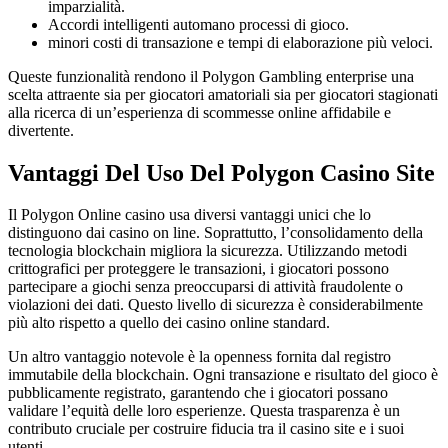
imparzialità.
Accordi intelligenti automano processi di gioco.
minori costi di transazione e tempi di elaborazione più veloci.
Queste funzionalità rendono il Polygon Gambling enterprise una
scelta attraente sia per giocatori amatoriali sia per giocatori stagionati
alla ricerca di un’esperienza di scommesse online affidabile e
divertente.
Vantaggi Del Uso Del Polygon Casino Site
Il Polygon Online casino usa diversi vantaggi unici che lo
distinguono dai casino on line. Soprattutto, l’consolidamento della
tecnologia blockchain migliora la sicurezza. Utilizzando metodi
crittografici per proteggere le transazioni, i giocatori possono
partecipare a giochi senza preoccuparsi di attività fraudolente o
violazioni dei dati. Questo livello di sicurezza è considerabilmente
più alto rispetto a quello dei casino online standard.
Un altro vantaggio notevole è la openness fornita dal registro
immutabile della blockchain. Ogni transazione e risultato del gioco è
pubblicamente registrato, garantendo che i giocatori possano
validare l’equità delle loro esperienze. Questa trasparenza è un
contributo cruciale per costruire fiducia tra il casino site e i suoi
utenti.