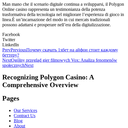
Man mano che il scenario digitale continua a svilupparsi, il Polygon
Online casino rappresenta un testimonianza della potenza
trasformativa della tecnologia nel migliorare l’esperienza di gioco in
linea.È un’incarnazione del modo in cui mercats tradizionali
possono adattarsi e prosperare nell’era della digitalizzazione.
Facebook
Twitter
LinkedIn
Prev
Previous
Почему скачать 1хбет на айфон стоит каждому
беттеру?
Next
Ogólny przegląd gier filmowych Vox: Analiza fenomenów
społecznych
Next
Recognizing Polygon Casino: A
Comprehensive Overview
Pages
Our Services
Contract Us
Blog
About