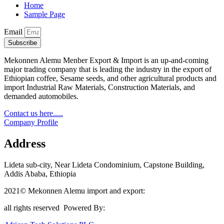
Home
Sample Page
Email
Subscribe
Mekonnen Alemu Menber Export & Import is an up-and-coming
major trading company that is leading the industry in the export of
Ethiopian coffee, Sesame seeds, and other agricultural products and
import Industrial Raw Materials, Construction Materials, and
demanded automobiles.
Contact us here.....
Company Profile
Address
Lideta sub-city, Near Lideta Condominium, Capstone Building,
Addis Ababa, Ethiopia
2021© Mekonnen Alemu import and export:
all rights reserved Powered By: