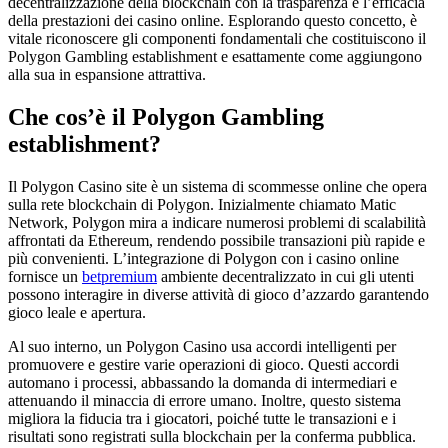
decentralizzazione della blockchain con la trasparenza e l’efficacia
della prestazioni dei casino online. Esplorando questo concetto, è
vitale riconoscere gli componenti fondamentali che costituiscono il
Polygon Gambling establishment e esattamente come aggiungono
alla sua in espansione attrattiva.
Che cos’è il Polygon Gambling
establishment?
Il Polygon Casino site è un sistema di scommesse online che opera
sulla rete blockchain di Polygon. Inizialmente chiamato Matic
Network, Polygon mira a indicare numerosi problemi di scalabilità
affrontati da Ethereum, rendendo possibile transazioni più rapide e
più convenienti. L’integrazione di Polygon con i casino online
fornisce un
betpremium
ambiente decentralizzato in cui gli utenti
possono interagire in diverse attività di gioco d’azzardo garantendo
gioco leale e apertura.
Al suo interno, un Polygon Casino usa accordi intelligenti per
promuovere e gestire varie operazioni di gioco. Questi accordi
automano i processi, abbassando la domanda di intermediari e
attenuando il minaccia di errore umano. Inoltre, questo sistema
migliora la fiducia tra i giocatori, poiché tutte le transazioni e i
risultati sono registrati sulla blockchain per la conferma pubblica.