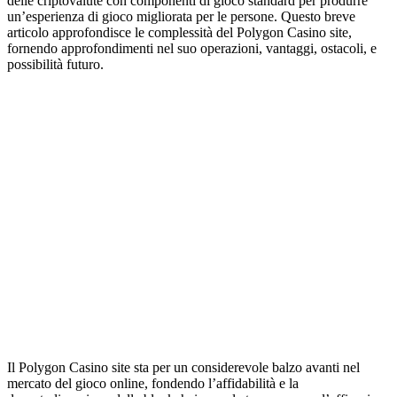
delle criptovalute con componenti
di gioco standard per produrre
un’esperienza di gioco migliorata per le persone. Questo breve
articolo approfondisce le complessità del Polygon Casino site,
fornendo approfondimenti nel suo operazioni, vantaggi, ostacoli, e
possibilità futuro.
Il Polygon Casino site sta per un considerevole balzo avanti nel
mercato del gioco online, fondendo l’affidabilità e la