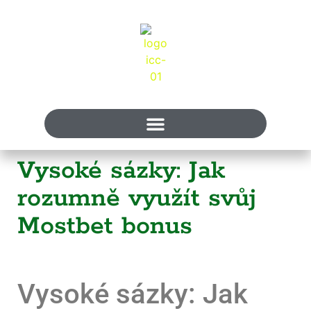
Vysoké sázky: Jak
rozumně využít svůj
Mostbet bonus
Vysoké sázky: Jak