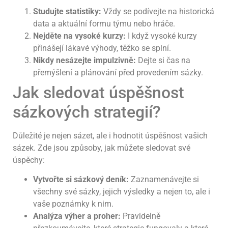
Studujte statistiky:
Vždy se podívejte na historická
data a aktuální formu týmu nebo hráče.
Nejděte na vysoké kurzy:
I když vysoké kurzy
přinášejí lákavé výhody, těžko se splní.
Nikdy nesázejte impulzivně:
Dejte si čas na
přemýšlení a plánování před provedením sázky.
Jak sledovat úspěšnost
sázkových strategií?
Důležité je nejen sázet, ale i hodnotit úspěšnost vašich
sázek. Zde jsou způsoby, jak můžete sledovat své
úspěchy:
Vytvořte si sázkový deník:
Zaznamenávejte si
všechny své sázky, jejich výsledky a nejen to, ale i
vaše poznámky k nim.
Analýza výher a proher:
Pravidelně