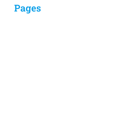
Pages
Our Services
Contract Us
Blog
About
Home
Sample Page