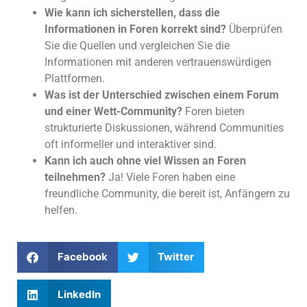
Wie kann ich sicherstellen, dass die
Informationen in Foren korrekt sind?
Überprüfen
Sie die Quellen und vergleichen Sie die
Informationen mit anderen vertrauenswürdigen
Plattformen.
Was ist der Unterschied zwischen einem Forum
und einer Wett-Community?
Foren bieten
strukturierte Diskussionen, während Communities
oft informeller und interaktiver sind.
Kann ich auch ohne viel Wissen an Foren
teilnehmen?
Ja! Viele Foren haben eine
freundliche Community, die bereit ist, Anfängern zu
helfen.
Facebook
Twitter
LinkedIn