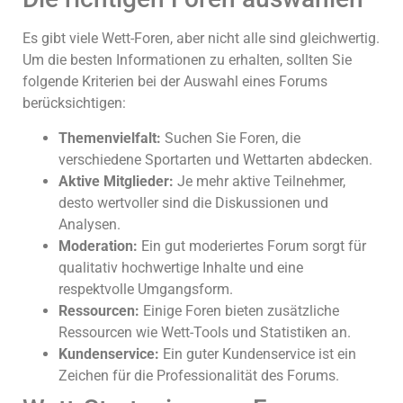
Es gibt viele Wett-Foren, aber nicht alle sind gleichwertig.
Um die besten Informationen zu erhalten, sollten Sie
folgende Kriterien bei der Auswahl eines Forums
berücksichtigen:
Themenvielfalt:
Suchen Sie Foren, die
verschiedene Sportarten und Wettarten abdecken.
Aktive Mitglieder:
Je mehr aktive Teilnehmer,
desto wertvoller sind die Diskussionen und
Analysen.
Moderation:
Ein gut moderiertes Forum sorgt für
qualitativ hochwertige Inhalte und eine
respektvolle Umgangsform.
Ressourcen:
Einige Foren bieten zusätzliche
Ressourcen wie Wett-Tools und Statistiken an.
Kundenservice:
Ein guter Kundenservice ist ein
Zeichen für die Professionalität des Forums.