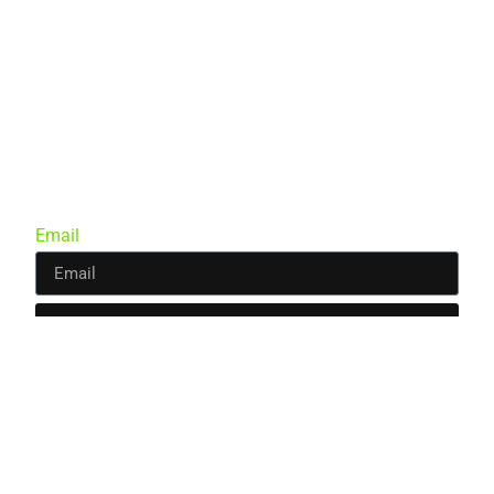
Email
Subscribe