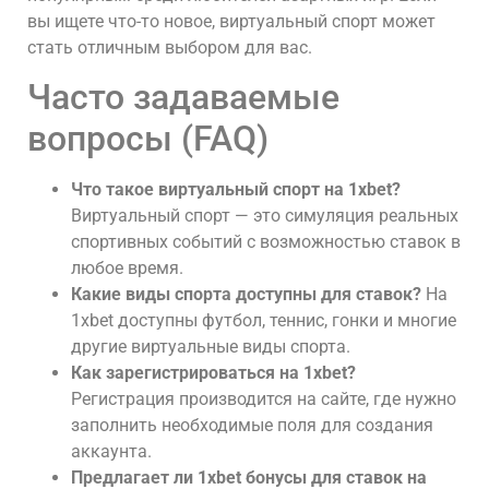
вы ищете что-то новое, виртуальный спорт может
стать отличным выбором для вас.
Часто задаваемые
вопросы (FAQ)
Что такое виртуальный спорт на 1xbet?
Виртуальный спорт — это симуляция реальных
спортивных событий с возможностью ставок в
любое время.
Какие виды спорта доступны для ставок?
На
1xbet доступны футбол, теннис, гонки и многие
другие виртуальные виды спорта.
Как зарегистрироваться на 1xbet?
Регистрация производится на сайте, где нужно
заполнить необходимые поля для создания
аккаунта.
Предлагает ли 1xbet бонусы для ставок на