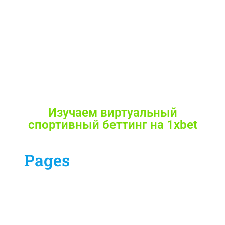
Изучаем виртуальный
спортивный беттинг на 1xbet
Pages
Our Services
Contract Us
Blog
About