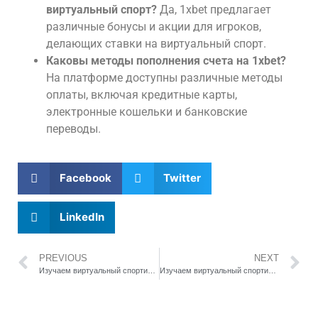
виртуальный спорт?
Да, 1xbet предлагает
различные бонусы и акции для игроков,
делающих ставки на виртуальный спорт.
Каковы методы пополнения счета на 1xbet?
На платформе доступны различные методы
оплаты, включая кредитные карты,
электронные кошельки и банковские
переводы.
Facebook
Twitter
LinkedIn
PREVIOUS
NEXT
Изучаем виртуальный спортивный беттинг на 1xbet
Изучаем виртуальный спортивный беттинг на 1xbet