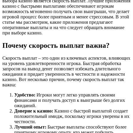
выбора казино является скорость выплат. Лучшие приложения
казино с быстрыми выплатами обеспечивают игрокам
возможность мгновенно получать свои выигрыши, что делает
игровой процесс более приятным и менее стрессовым. В этой
статье мы рассмотрим, какие приложения предлагают
оперативные выплаты и на что следует обращать внимание
при выборе казино.
Почему скорость выплат важна?
Скорость выплат – это один из ключевых аспектов, влияющих
на уровень удовлетворенности игрока. Быстрая обработка
запросов на вывод денег позволяет избежать длительного
ожидания и придает уверенность в честности и надежности
казино. Вот несколько причин, почему скорость выплат так
важна:
Удобство:
Игроки могут легко управлять своими
финансами и получать доступ к выигрыше без долгих
ожиданий.
Доверие к казино:
Казино с быстрой выплатой создает
положительный имидж, поскольку игроки уверены в их
честности.
Лучший опыт:
Быстрые выплаты способствуют более
приятному игровому опыту, что может побудить