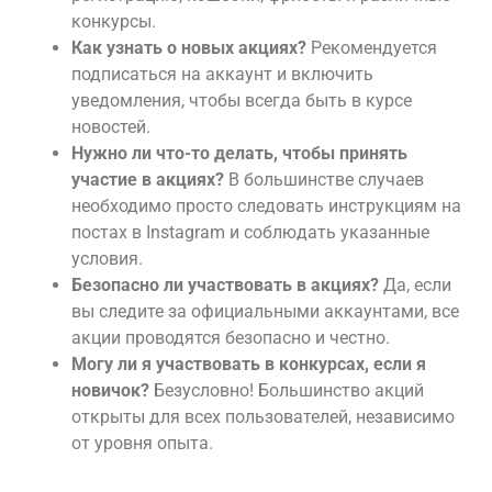
конкурсы.
Как узнать о новых акциях?
Рекомендуется
подписаться на аккаунт и включить
уведомления, чтобы всегда быть в курсе
новостей.
Нужно ли что-то делать, чтобы принять
участие в акциях?
В большинстве случаев
необходимо просто следовать инструкциям на
постах в Instagram и соблюдать указанные
условия.
Безопасно ли участвовать в акциях?
Да, если
вы следите за официальными аккаунтами, все
акции проводятся безопасно и честно.
Могу ли я участвовать в конкурсах, если я
новичок?
Безусловно! Большинство акций
открыты для всех пользователей, независимо
от уровня опыта.