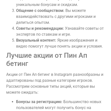
уникальным бонусам и скидкам.
Общение с сообществом:
Вы можете
взаимодействовать с другими игроками и
делиться опытом.
Советы и рекомендации:
Узнавайте советы от
экспертов по ставкам и игре.
Визуальный контент:
Яркие изображения и
видео помогут лучше понять акции и условия.
Лучшие акции от Пин Ап
бетинг
Акции от Пин Ап бетинг в Instagram разнообразны и
адаптированы под разные категории игроков.
Рассмотрим основные типы акций, которые вы
можете ожидать:
Бонусы за регистрацию:
Большинство новых
пользователей могут получить бонус на