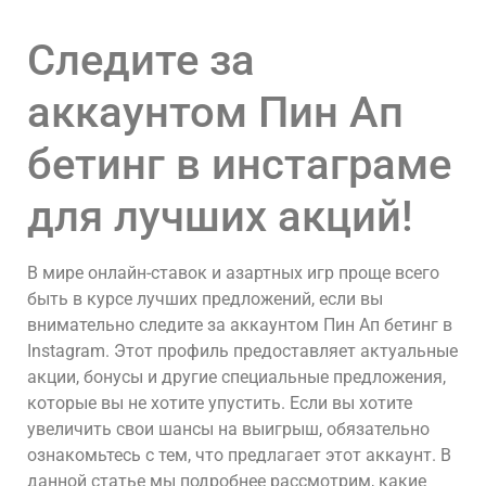
Следите за
аккаунтом Пин Ап
бетинг в инстаграме
для лучших акций!
В мире онлайн-ставок и азартных игр проще всего
быть в курсе лучших предложений, если вы
внимательно следите за аккаунтом Пин Ап бетинг в
Instagram. Этот профиль предоставляет актуальные
акции, бонусы и другие специальные предложения,
которые вы не хотите упустить. Если вы хотите
увеличить свои шансы на выигрыш, обязательно
ознакомьтесь с тем, что предлагает этот аккаунт. В
данной статье мы подробнее рассмотрим, какие