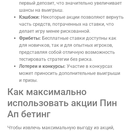
первый депозит, что значительно увеличивает
шансы на выигрыш.
Кэшбэки:
Некоторые акции позволяют вернуть
часть средств, потраченных на ставки, что
делает игру менее рискованной.
Фрибеты:
Бесплатные ставки доступны как
для новичков, так и для опытных игроков,
представляя собой отличную возможность
тестировать стратегии без риска.
Лотереи и конкурсы:
Участие в конкурсах
может приносить дополнительные выигрыши
и призы.
Как максимально
использовать акции Пин
Ап бетинг
Чтобы извлечь максимальную выгоду из акций,