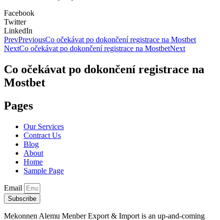
Facebook
Twitter
LinkedIn
Prev
Previous
Co očekávat po dokončení registrace na Mostbet
Next
Co očekávat po dokončení registrace na Mostbet
Next
Co očekávat po dokončení registrace na
Mostbet
Pages
Our Services
Contract Us
Blog
About
Home
Sample Page
Email
Subscribe
Mekonnen Alemu Menber Export & Import is an up-and-coming