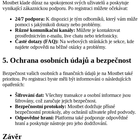
Mostbet klade důraz na spokojenost svých uživatelů a poskytuje
vynikající zákaznickou podporu. Po registraci můžete očekávat:
24/7 podpora:
K dispozici je tým odborníků, který vám může
pomoci s jakýmikoli dotazy nebo problémy.
Různé komunikační kanály:
Můžete je kontaktovat
prostřednictvím e-mailu, live chatu nebo telefonicky.
Časté dotazy (FAQ):
Na webových stránkách je sekce, kde
najdete odpovědi na běžné otázky a problémy.
5. Ochrana osobních údajů a bezpečnost
Bezpečnost vašich osobních a finančních údajů je na Mostbet také
prioritou. Po registraci byste měli být informováni o následujících
opatřeních:
Šifrování dat:
Všechny transakce a osobní informace jsou
šifrovány, což zaručuje jejich bezpečnost.
Bezpečnostní protokoly:
Mostbet dodržuje přísné
bezpečnostní protokoly, aby ochránil uživatele před podvody.
Odpovědné hraní:
Platforma také podporuje odpovědné
hraní a poskytuje nástroje pro jeho dodržování.
Závěr