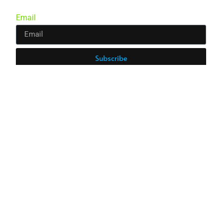
Email
Subscribe