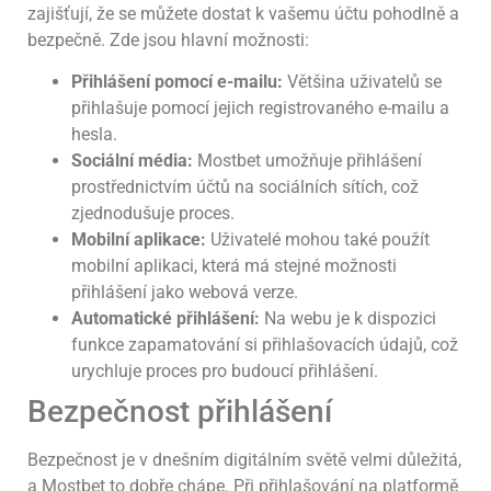
zajišťují, že se můžete dostat k vašemu účtu pohodlně a
bezpečně. Zde jsou hlavní možnosti:
Přihlášení pomocí e-mailu:
Většina uživatelů se
přihlašuje pomocí jejich registrovaného e-mailu a
hesla.
Sociální média:
Mostbet umožňuje přihlášení
prostřednictvím účtů na sociálních sítích, což
zjednodušuje proces.
Mobilní aplikace:
Uživatelé mohou také použít
mobilní aplikaci, která má stejné možnosti
přihlášení jako webová verze.
Automatické přihlášení:
Na webu je k dispozici
funkce zapamatování si přihlašovacích údajů, což
urychluje proces pro budoucí přihlášení.
Bezpečnost přihlášení
Bezpečnost je v dnešním digitálním světě velmi důležitá,
a Mostbet to dobře chápe. Při přihlašování na platformě