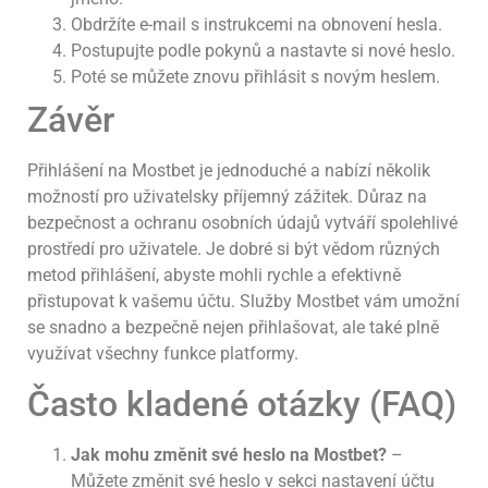
Obdržíte e-mail s instrukcemi na obnovení hesla.
Postupujte podle pokynů a nastavte si nové heslo.
Poté se můžete znovu přihlásit s novým heslem.
Závěr
Přihlášení na Mostbet je jednoduché a nabízí několik
možností pro uživatelsky příjemný zážitek. Důraz na
bezpečnost a ochranu osobních údajů vytváří spolehlivé
prostředí pro uživatele. Je dobré si být vědom různých
metod přihlášení, abyste mohli rychle a efektivně
přistupovat k vašemu účtu. Služby Mostbet vám umožní
se snadno a bezpečně nejen přihlašovat, ale také plně
využívat všechny funkce platformy.
Často kladené otázky (FAQ)
Jak mohu změnit své heslo na Mostbet?
–
Můžete změnit své heslo v sekci nastavení účtu