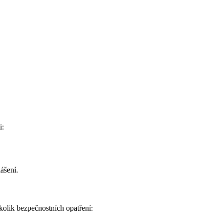
i:
ášení.
kolik bezpečnostních opatření: