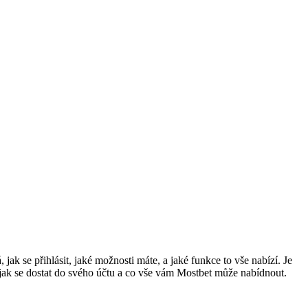
jak se přihlásit, jaké možnosti máte, a jaké funkce to vše nabízí. Je
jak se dostat do svého účtu a co vše vám Mostbet může nabídnout.