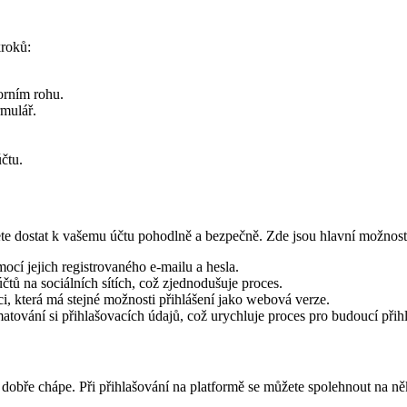
kroků:
orním rohu.
rmulář.
čtu.
žete dostat k vašemu účtu pohodlně a bezpečně. Zde jsou hlavní možnost
ocí jejich registrovaného e-mailu a hesla.
tů na sociálních sítích, což zjednodušuje proces.
i, která má stejné možnosti přihlášení jako webová verze.
tování si přihlašovacích údajů, což urychluje proces pro budoucí přihl
o dobře chápe. Při přihlašování na platformě se můžete spolehnout na ně