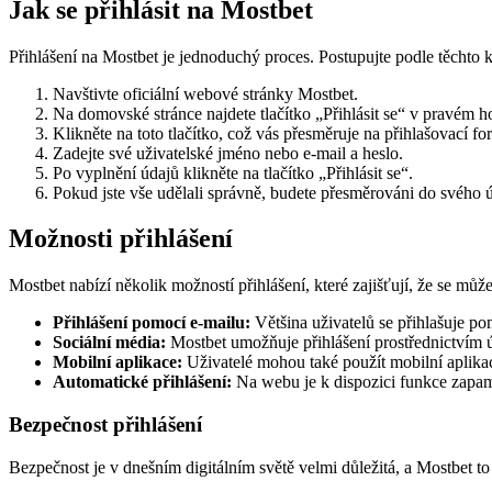
Jak se přihlásit na Mostbet
Přihlášení na Mostbet je jednoduchý proces. Postupujte podle těchto 
Navštivte oficiální webové stránky Mostbet.
Na domovské stránce najdete tlačítko „Přihlásit se“ v pravém h
Klikněte na toto tlačítko, což vás přesměruje na přihlašovací fo
Zadejte své uživatelské jméno nebo e-mail a heslo.
Po vyplnění údajů klikněte na tlačítko „Přihlásit se“.
Pokud jste vše udělali správně, budete přesměrováni do svého ú
Možnosti přihlášení
Mostbet nabízí několik možností přihlášení, které zajišťují, že se mů
Přihlášení pomocí e-mailu:
Většina uživatelů se přihlašuje pom
Sociální média:
Mostbet umožňuje přihlášení prostřednictvím úč
Mobilní aplikace:
Uživatelé mohou také použít mobilní aplikac
Automatické přihlášení:
Na webu je k dispozici funkce zapama
Bezpečnost přihlášení
Bezpečnost je v dnešním digitálním světě velmi důležitá, a Mostbet t