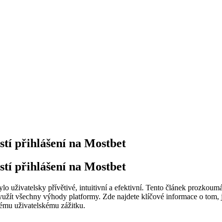
tí přihlášení na Mostbet
tí přihlášení na Mostbet
o uživatelsky přívětivé, intuitivní a efektivní. Tento článek prozkoumá, 
užít všechny výhody platformy. Zde najdete klíčové informace o tom, 
lému uživatelskému zážitku.