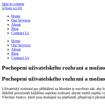
Skip to content
Home
Our Services
About
Blog
Contract Us
Home
Our Services
About
Blog
Contract Us
Pochopení uživatelského rozhraní a možnos
Pochopení uživatelského rozhraní a možnos
Uživatelský rozhraní pro přihlášení na Mostbet je navrženo tak, aby byl
důležité porozumět každému aspektu rozhraní, abyste mohli naplno vy
Všechny funkce, které jsou dostupné na platformě, přispívají k plynu