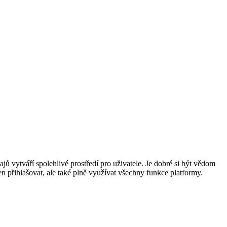
ů vytváří spolehlivé prostředí pro uživatele. Je dobré si být vědom
 přihlašovat, ale také plně využívat všechny funkce platformy.