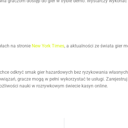
iwia graczom dostęp do gier w trybie demo. Wystarczy wykonać 
ułach na stronie
New York Times
, a aktualności ze świata gier 
chce odkryć smak gier hazardowych bez ryzykowania własnych p
wiązań, gracze mogą w pełni wykorzystać te usługi. Zarejestruj 
 możliwości nauki w rozrywkowym świecie kasyn online.