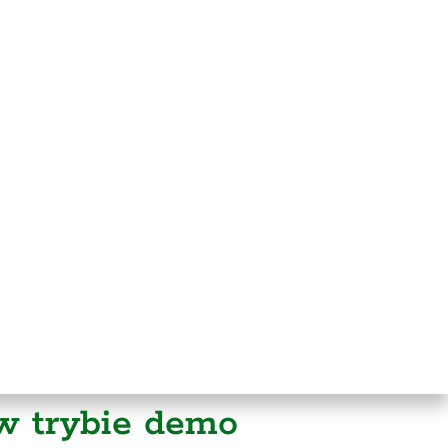
Contract Us
w trybie demo