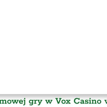
Home
Our Services
About
Blog
rmowej gry w Vox Casino 