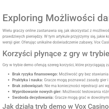
Exploring Możliwości d
Wielu graczy online zastanawia się, jak skorzystać z możliwo
prawdziwych pieniędzy. W tym artykule przyjrzymy się, jakie k
wersji gier. Oferując unikalne doświadczenie zabawy, Vox Casi
Korzyści płynące z gry w tryb
Gry w trybie demo oferują szereg korzyści, które przyciągają 
Brak ryzyka finansowego:
Możliwość gry bez stawiania p
Praktyka i nauka:
Gracze mogą poznawać zasady gier i s
Brak zobowiązań:
Nie ma konieczności rejestracji ani w
Wypróbowanie nowych gier:
Możliwość testowania różny
Swoboda decydowania:
Gracze mogą grać w dowolnym te
Jak działa tryb demo w Vox Casino