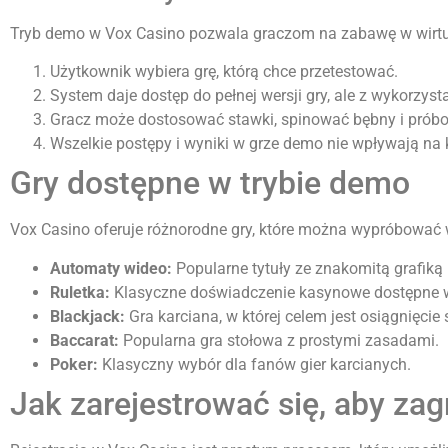
Tryb demo w Vox Casino pozwala graczom na zabawę w wirtualn
Użytkownik wybiera grę, którą chce przetestować.
System daje dostęp do pełnej wersji gry, ale z wykorzys
Gracz może dostosować stawki, spinować bębny i próbow
Wszelkie postępy i wyniki w grze demo nie wpływają na 
Gry dostępne w trybie demo
Vox Casino oferuje różnorodne gry, które można wypróbować w
Automaty wideo:
Popularne tytuły ze znakomitą grafiką
Ruletka:
Klasyczne doświadczenie kasynowe dostępne w
Blackjack:
Gra karciana, w której celem jest osiągnięcie
Baccarat:
Popularna gra stołowa z prostymi zasadami.
Poker:
Klasyczny wybór dla fanów gier karcianych.
Jak zarejestrować się, aby za