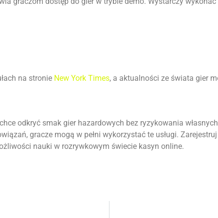
iwia graczom dostęp do gier w trybie demo. Wystarczy wykonać 
ułach na stronie
New York Times
, a aktualności ze świata gier 
chce odkryć smak gier hazardowych bez ryzykowania własnych p
wiązań, gracze mogą w pełni wykorzystać te usługi. Zarejestruj 
 możliwości nauki w rozrywkowym świecie kasyn online.